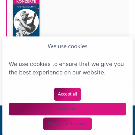
We use cookies
Abendprogramm ansehen
Das vollständige Abendprogramm mit Werk-
We use cookies to ensure that we give you
und Künstlerinformationen ist hier als PDF
the best experience on our website.
verfügbar.
Accept all
Reject all
© 2026 Schäftlarner Konzerte |
Impressum
|
Datenschutz
|
Kontakt
|
Manage preferences